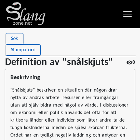
zone.net
Stat
Value
Sök
Definition av "snålskjuts"
Views
0
Slumpa ord
Definitions
1
Definition av "snålskjuts"
0
First seen
2026
Beskrivning
"Snålskjuts" beskriver en situation där någon drar
nytta av andras arbete, resurser eller framgångar
utan att själv bidra med något av värde. I diskussioner
om ekonomi eller politik används det ofta för att
kritisera länder eller individer som låter andra ta de
tunga kostnaderna medan de själva skördar frukterna.
Ordet har en tydligt negativ laddning och antyder en