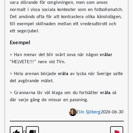
vara störande för omgivningen, men som anses
normalt i vissa sociala kontexter som en fotbollsmatch.
Det används ofta för att kontrastera olika känslolägen,
till exempel skillnaden mellan ett vredesutbrott och
ett segerjubel.
Exempel
> Han menar det blir svårt sova när någon
vrålar
”HELVETE!!!” nere vid TVn.
> Hela arenan började
vråla
av lycka när Sverige satte
det avgörande målet.
> Grannarna lär väl klaga om du fortsätter
vråla
så
där varje gång de missar en passning.
Elin Sjöberg
2026-06-30
0