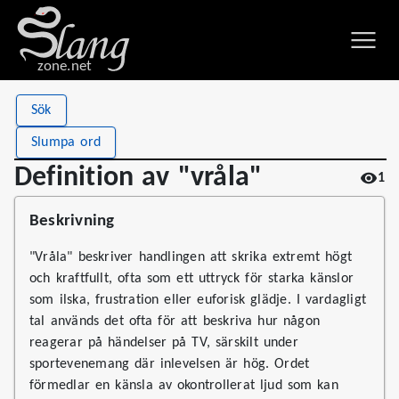
zone.net
Stat
Value
Sök
Definition av "vråla"
Views
1
Slumpa ord
Definitions
1
Definition av "vråla"
1
First seen
2026
Beskrivning
"Vråla" beskriver handlingen att skrika extremt högt
och kraftfullt, ofta som ett uttryck för starka känslor
som ilska, frustration eller euforisk glädje. I vardagligt
tal används det ofta för att beskriva hur någon
reagerar på händelser på TV, särskilt under
sportevenemang där inlevelsen är hög. Ordet
förmedlar en känsla av okontrollerat ljud som kan