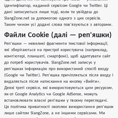
ідентифікатор, наданий сервісом Google чи Twitter. Ці
дані записуються лише тоді, коли ти увійдеш до
SlangZone.net за допомогою одного з цих сервісів.
Таким чином усі додані слова пов'язуються з авторами.
Файли Cookie (далі — реп'яшки)
Реп'яшки — невеликі фрагменти текстової інформації,
які зберігаються на пристрої користувача (наприклад,
комп'ютері, планшеті, смартфоні), щоб адаптувати сайт
до потреб користувачів. SlangZone.net записує у
реп'яшках інформацію про використаний спосіб входу
(Google чи Twitter). Реп'яшка причіпляється після входу і
видаляється після натискання на кнопку «Вийти».
Деякі треті сервіси, які використовуються цим ресурсом,
як-от Google Analytics чи Google AdSense, можуть
встановлювати власні реп'яшки у твоєму переглядачі.
Ця політика приватності охоплює використання реп'яшок
лише сайтом SlangZone, а не іншими сервісами. Ми