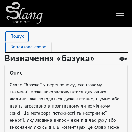
zone.net
Stat
Value
Пошук
Визначення «базука»
Views
6
Випадкове слово
Definitions
1
Визначення «базука»
6
First seen
2026
Опис
Слово "базука" у переносному, сленговому
значенні може використовуватися для опису
людини, яка поводиться дуже активно, шумно або
навіть агресивно в позитивному чи комічному
сенсі. Це метафора потужності та нестримної
енергії, яку людина випромінює під час руху або
виконання якоїсь дії. В коментарях це слово може