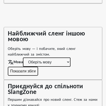
Найближчий сленг іншою
мовою
Оберіть мову — і побачите, який сленг
найближчий за змістом.
Мова
Показати збіги
Приєднуйся до спільноти
SlangZone
Першим дізнавайся про новий сленг. Стеж за нами
у зручному каналі: