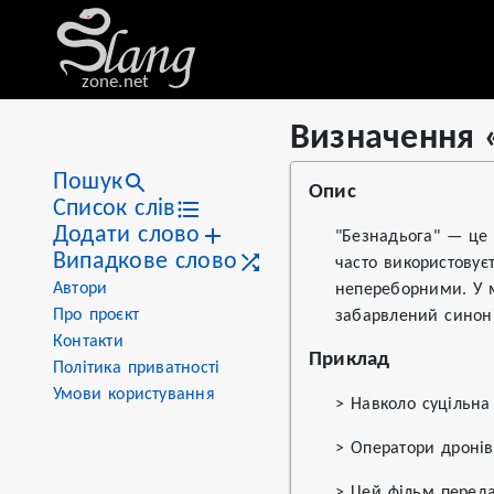
zone.net
Визначення 
Stat
Value
Визначення «безнадьога
Views
12
Пошук
Опис
Definitions
1
Список слів
Додати слово
First seen
2026
"Безнадьога" — це 
Випадкове слово
часто використовує
Автори
непереборними. У м
Про проєкт
забарвлений синоні
Контакти
Приклад
Політика приватності
Умови користування
> Навколо суцільн
> Оператори дронів
> Цей фільм перед