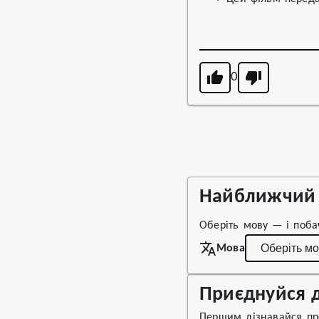
0
Найближчий 
Оберіть мову — і поба
Мова
Приєднуйся д
Першим дізнавайся про