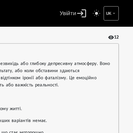
Увійти
UK
12
 безвихідь або глибоку депресивну атмосферу. Воно
льтату, або коли обставини здаються
ідтінком іронії або фаталізму. Це емоційно
ть або важкість реальності.
ому житті.
інших варіантів немає.
, що стає моторошно.