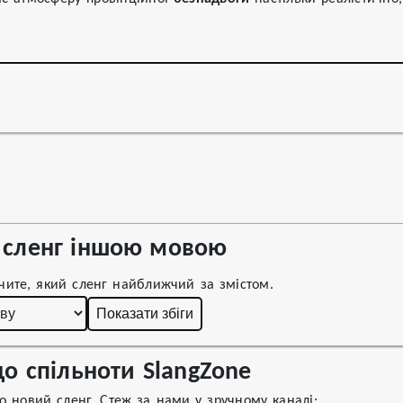
сленг іншою мовою
чите, який сленг найближчий за змістом.
Показати збіги
о спільноти SlangZone
 новий сленг. Стеж за нами у зручному каналі: