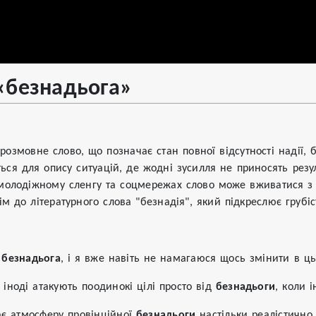
«безнадьога»
»
розмовне слово, що позначає стан повної відсутності надії,
ться для опису ситуацій, де жодні зусилля не приносять резу
олодіжному сленгу та соцмережах слово може вживатися з в
м до літературного слова "безнадія", який підкреслює грубіс
а
безнадьога
, і я вже навіть не намагаюся щось змінити в ць
 іноді атакують поодинокі цілі просто від
безнадьоги
, коли 
ає атмосферу провінційної
безнадьоги
настільки реалістично