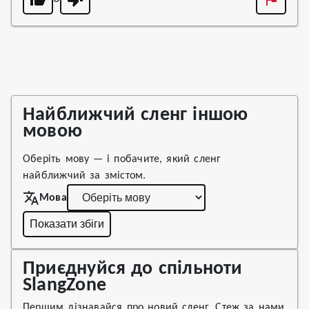
Найближчий сленг іншою
мовою
Оберіть мову — і побачите, який сленг
найближчий за змістом.
Мова
Показати збіги
Приєднуйся до спільноти
SlangZone
Першим дізнавайся про новий сленг. Стеж за нами