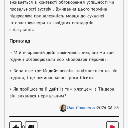
вживається в контексті обговорення успішності чи
провальності зустрічі. Вживання цього терміна
підкреслює приналежність мовця до сучасної
інтернет-культури та західних стандартів
спілкування.
Приклад
> Мій вчорашній
дейт
закінчився тим, що ми три
години обговорювали лор «Володаря перснів».
> Вона вже третій
дейт
поспіль запізнюється на пів
години, і це починає мене трохи бісити.
> Як пройшов твій
дейт
із тим хлопцем із Тіндера,
він виявився нормальним?
Оля Соколенко
2026-06-26
0