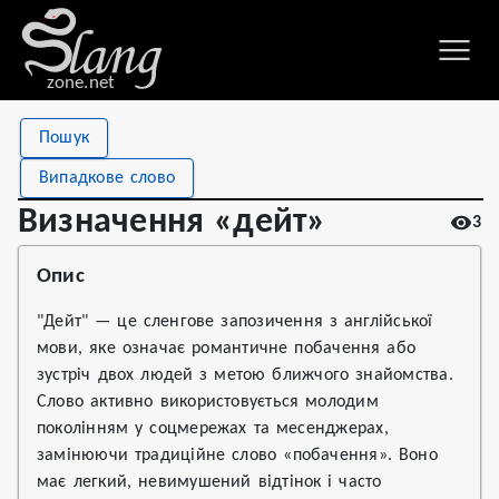
zone.net
Stat
Value
Пошук
Визначення «дейт»
Views
3
Випадкове слово
Definitions
1
Визначення «дейт»
3
First seen
2026
Опис
"Дейт" — це сленгове запозичення з англійської
мови, яке означає романтичне побачення або
зустріч двох людей з метою ближчого знайомства.
Слово активно використовується молодим
поколінням у соцмережах та месенджерах,
замінюючи традиційне слово «побачення». Воно
має легкий, невимушений відтінок і часто