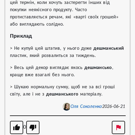
цей термін, коли хочуть застерегти інших від
покупки неякісного продукту. Часто
протиставляється речам, які «варті своїх грошей»
або виглядають солідно.
Приклад
> Не купуй цей штатив, у нього дуже
дешманський
пластик, який розвалиться за тиждень.
> Весь цей декор виглядає якось
дешмансько
,
краще вже взагалі без нього.
> Шукаю нормальну сумку, щоб не за всі гроші
світу, але і не з
дешманського
матеріалу.
Оля Соколенко
2026-06-21
0