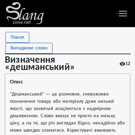
zone.net
Stat
Value
Пошук
Визначення «дешманський»
Views
12
Випадкове слово
Definitions
1
Визначення
12
First seen
2026
«дешманський»
Опис
"Дешманський" — це розмовне, зневажливе
позначення товару або матеріалу дуже низької
якості, що зазвичай асоціюється з надмірною
дешевизною. Слово вказує не просто на низьку
ціну, а на те, що річ виглядає бідно, ненадійно або
може швидко зламатися. Користувачі вживають