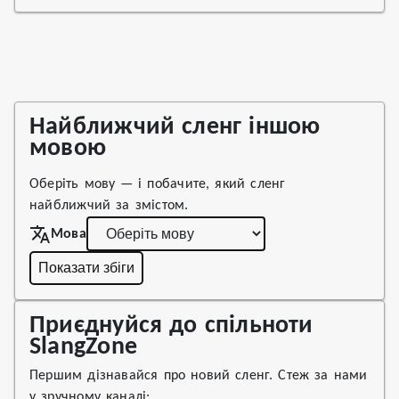
Найближчий сленг іншою
мовою
Оберіть мову — і побачите, який сленг
найближчий за змістом.
Мова
Показати збіги
Приєднуйся до спільноти
SlangZone
Першим дізнавайся про новий сленг. Стеж за нами
у зручному каналі: