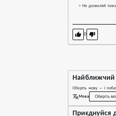
> Не дозволяй ток
0
Найближчий 
Оберіть мову — і поба
Мова
Приєднуйся д