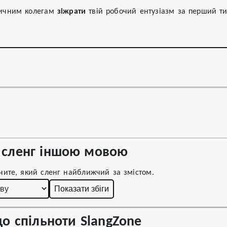
сичним колегам
зіжрати
твій робочий ентузіазм за перший т
сленг іншою мовою
чите, який сленг найближчий за змістом.
Показати збіги
о спільноти SlangZone