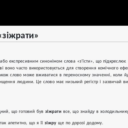
«зіжрати»
 або експресивним синонімом слова «з'їсти», що підкреслює ш
ові воно часто використовується для створення комічного е
акож слово може вживатися в переносному значенні, коли йд
ищення людини. Це слово має низький регістр і зазвичай в
дний, що готовий був
зіжрати
все, що знайду в холодильнику
так апетитно, що я її
зіжру
ще по дорозі додому.