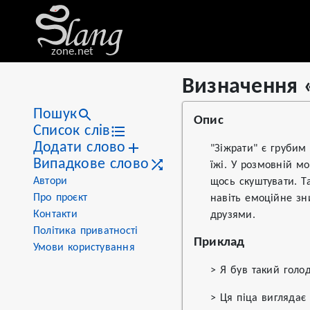
zone.net
Визначення 
Stat
Value
Визначення «зіжрати»
Views
3
Пошук
Опис
Definitions
1
Список слів
Додати слово
First seen
2026
"Зіжрати" є грубим
Випадкове слово
їжі. У розмовній м
Автори
щось скуштувати. Т
Про проєкт
навіть емоційне зн
Контакти
друзями.
Політика приватності
Приклад
Умови користування
> Я був такий голо
> Ця піца виглядає 