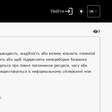
Увійти
UK
3
видкість, жадібність або велику кількість спожитої
фекту або щоб підкреслити непереборне бажання
еться про повне поглинання ресурсів, часу або
икористовується в неформальному спілкуванні між
.