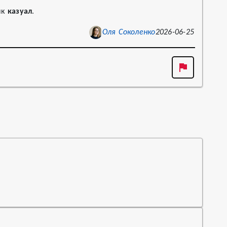
як
казуал
.
Оля Соколенко
2026-06-25