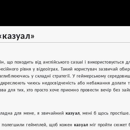
«казуал»
ін, що походить від англійського casual і використовується д
есійного рівня у відеоіграх. Такий користувач зазвичай обир
аглиблюючись у складні стратегії. У геймерському середовищ
підкреслюють чиюсь недосвідченість або небажання долати 
ва для тих, хто просто хоче приємно провести вечір без за
складна для мене, я звичайний
казуал
, мені б щось простіше.
у полегшили геймплей, щоб кожен
казуал
міг пройти сюжет б