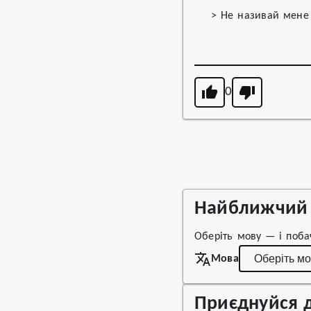
> Не називай мене 
0
Найближчий 
Оберіть мову — і поба
Мова
Приєднуйся д