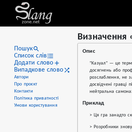
zone.net
Визначення 
Stat
Value
Визначення «казуал»
Views
13
Пошук
Опис
Definitions
1
Список слів
Додати слово
First seen
2026
"Казуал" — це терм
Випадкове слово
досягнень або проф
Автори
розслаблення, не з
Про проєкт
досвідчені гравці 
Контакти
нейтральна самоназ
Політика приватності
Приклад
Умови користування
> Ця гра занадто 
> Розробники знов