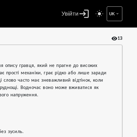
Увійти
UK
13
ля опису гравця, який не прагне до високих
ає прості механіки, грає рідко або лише заради
і слово часто має зневажливий відтінок, коли
труднощі. Водночас воно може вживатися як
йвого напруження.
ез зусиль.