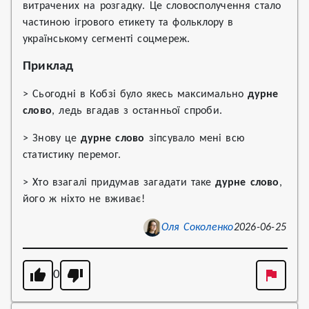
витрачених на розгадку. Це словосполучення стало
частиною ігрового етикету та фольклору в
українському сегменті соцмереж.
Приклад
> Сьогодні в Кобзі було якесь максимально
дурне
слово
, ледь вгадав з останньої спроби.
> Знову це
дурне слово
зіпсувало мені всю
статистику перемог.
> Хто взагалі придумав загадати таке
дурне слово
,
його ж ніхто не вживає!
Оля Соколенко
2026-06-25
0