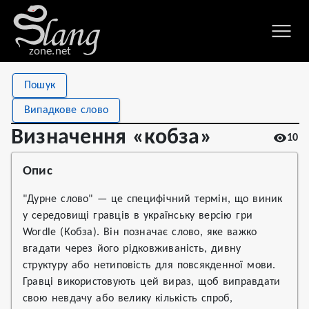
zone.net
Stat
Value
Пошук
Визначення «кобза»
Views
10
Випадкове слово
Definitions
2
Визначення «кобза»
10
First seen
2026
Опис
"Дурне слово" — це специфічний термін, що виник
у середовищі гравців в українську версію гри
Wordle (Кобза). Він позначає слово, яке важко
вгадати через його рідковживаність, дивну
структуру або нетиповість для повсякденної мови.
Гравці використовують цей вираз, щоб виправдати
свою невдачу або велику кількість спроб,