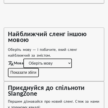
Найближчий сленг іншою
мовою
Оберіть мову — і побачите, який сленг
найближчий за змістом.
Мова
Показати збіги
Приєднуйся до спільноти
SlangZone
Першим дізнавайся про новий сленг. Стеж за нами
у зручному каналі: