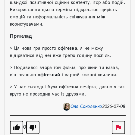
швидкої позитивної оцінки контенту, ігор або подій.
Використання цього терміна підкреслює щирість
емоцій та неформальність спілкування між
користувачами.
Приклад
> Ця нова гра просто
офігезна
, я не можу
відірватися від неї вже третю годину поспіль.
> Подивився вчора той фільм, про який ти казав,
він реально
офігезний
і вартий кожної хвилини.
> У нас сьогодні була
офігезна
вечірка, давно я так
круто не проводив час із друзями.
Оля Соколенко
2026-07-08
0