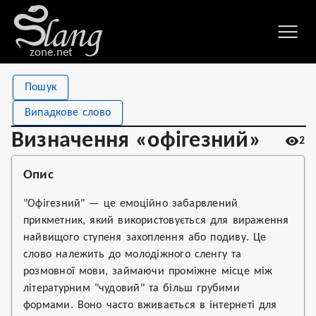
zone.net
Stat
Value
Пошук
Визначення «офігезний»
Views
2
Випадкове слово
Definitions
1
Визначення «офігезний»
2
First seen
2026
Опис
"Офігезний" — це емоційно забарвлений
прикметник, який використовується для вираження
найвищого ступеня захоплення або подиву. Це
слово належить до молодіжного сленгу та
розмовної мови, займаючи проміжне місце між
літературним "чудовий" та більш грубими
формами. Воно часто вживається в інтернеті для