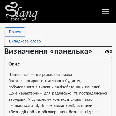
zone.net
Stat
Value
Пошук
Визначення «панелька»
Views
3
Випадкове слово
Definitions
1
Визначення «панелька»
3
First seen
2026
Опис
"Панелька" — це розмовна назва
багатоквартирного житлового будинку,
побудованого з типових залізобетонних панелей,
що є характерним для радянської та пострадянської
забудови. У сучасному контексті слово часто
вживається з відтінком меланхолії, естетики
«безнадії» або в обговореннях безпеки під час