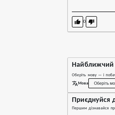
0
Найближчий 
Оберіть мову — і поба
Мова
Приєднуйся д
Першим дізнавайся про