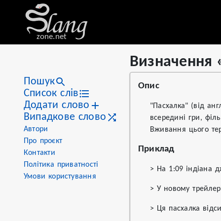
zone.net
Визначення 
Stat
Value
Визначення «пасхалка»
Views
10
Пошук
Опис
Definitions
1
Список слів
Додати слово
First seen
2026
"Пасхалка" (від ан
Випадкове слово
всередині гри, філ
Автори
Вживання цього тер
Про проєкт
Приклад
Контакти
Політика приватності
> На 1:09 індіана 
Умови користування
> У новому трейлері
> Ця пасхалка відс