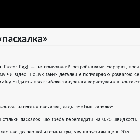
«пасхалка»
гл. Easter Egg) — це прихований розробниками сюрприз, поси
ьму чи відео. Пошук таких деталей є популярною розвагою сер
міну свідчить про глибоке занурення користувача в контекст
джонсон непогана пасхалка, ледь помітив капелюх.
 стільки пасхалок, що треба переглядати на 0.25 швидкості.
илає нас до першої частини гри, яку випустили ще в 90-х.