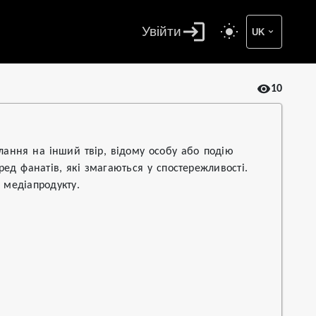
Увійти
UK
10
лання на інший твір, відому особу або подію
ед фанатів, які змагаються у спостережливості.
 медіапродукту.