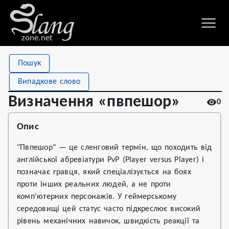
zone.net
Stat
Value
Пошук
Визначення «пвпешор»
Views
0
Випадкове слово
Definitions
2
Визначення «пвпешор»
0
First seen
2026
Опис
"Пвпешор" — це сленговий термін, що походить від
англійської абревіатури PvP (Player versus Player) і
позначає гравця, який спеціалізується на боях
проти інших реальних людей, а не проти
комп'ютерних персонажів. У геймерському
середовищі цей статус часто підкреслює високий
рівень механічних навичок, швидкість реакції та