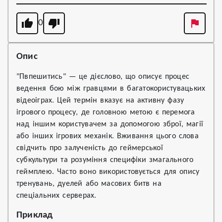
0
Опис
"Пвпешитись" — це дієслово, що описує процес
ведення бою між гравцями в багатокористувацьких
відеоіграх. Цей термін вказує на активну фазу
ігрового процесу, де головною метою є перемога
над іншим користувачем за допомогою зброї, магії
або інших ігрових механік. Вживання цього слова
свідчить про залученість до геймерської
субкультури та розуміння специфіки змагального
геймплею. Часто воно використовується для опису
тренувань, дуелей або масових битв на
спеціальних серверах.
Приклад