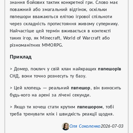
знання бойових тактик конкретної гри. Слово має
поважний або змагальний відтінок, оскільки
пвпешори вважаються елітою ігрової спільноти
через складність протистояння живому супернику.
Найчастіше цей термін вживається в контексті
таких ігор, як Minecraft, World of Warcraft або
різноманітних MMORPG.
Приклад
> Домер, поклич у свій клан найкращих
пвпешорів
СНД, вони точно рознесуть ту базу.
> Цей хлопець — реальний
пвпешор
, він виносить
будь-кого на арені за лічені секунди.
> Якщо ти хочеш стати крутим
пвпешором
, тобі
треба тренувати клік і швидкість реакції щодня.
Оля Соколенко
2026-07-03