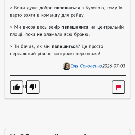
> Вони дуже добре
пвпешаться
з Буловою, тому їх
варто взяти в команду для рейду.
> Ми вчора весь вечір
пвпешилися
на центральній
площі, поки не зламали всю броню.
> Ти бачив, як він
пвпешиться
? Це просто
нереальний рівень контролю персонажа!
Оля Соколенко
2026-07-03
0