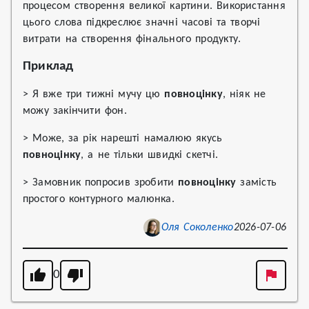
процесом створення великої картини. Використання
цього слова підкреслює значні часові та творчі
витрати на створення фінального продукту.
Приклад
> Я вже три тижні мучу цю
повноцінку
, ніяк не
можу закінчити фон.
> Може, за рік нарешті намалюю якусь
повноцінку
, а не тільки швидкі скетчі.
> Замовник попросив зробити
повноцінку
замість
простого контурного малюнка.
Оля Соколенко
2026-07-06
0