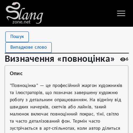
zone.net
Stat
Value
Пошук
Визначення «повноцінка»
Views
6
Випадкове слово
Definitions
1
Визначення «повноцінка»
6
First seen
2026
Опис
"Повноцінка" — це професійний жаргон художників
та ілюстраторів, що позначає завершену художню
роботу з детальним опрацюванням. На відміну від
швидких начерків, скетчів або лайнів, такий
малюнок включає повноцінний покрас, тіні, світло
та часто деталізований фон. Термін часто
зустрічається в арт-спільнотах, коли автор ділиться