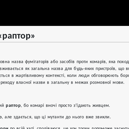
«раптор»
овна назва фумігаторів або засобів проти комарів, яка поход
 вживається як загальна назва для будь-яких пристроїв, що в
ється в жартівливому контексті, коли люди обговорюють борот
реходу власної назви в загальну в межах розмовної мови.
вий
раптор
, бо комарі вночі просто з'їдають живцем.
р
, але здається, що ці мутанти до нього вже звикли.
тори
по всій хаті, сподіваюся, це хоч трохи допоможе заснути