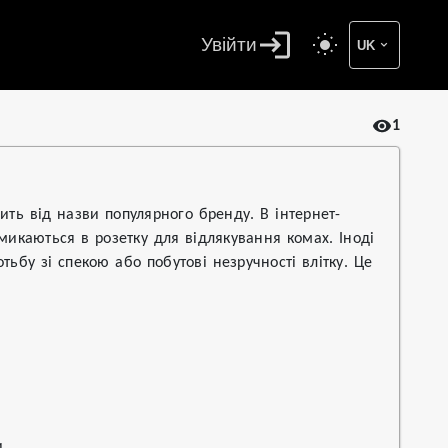
Увійти
UK
1
ить від назви популярного бренду. В інтернет-
микаються в розетку для відлякування комах. Іноді
ьбу зі спекою або побутові незручності влітку. Це
.