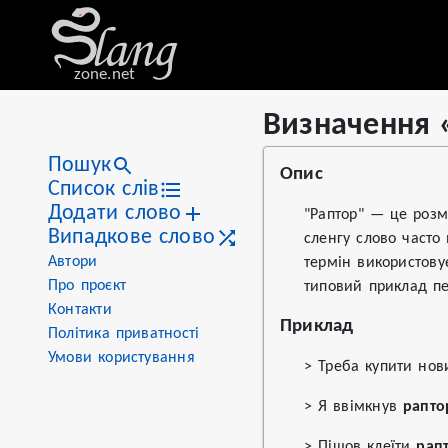
zone.net
Визначення 
Stat
Value
Визначення «раптор»
Views
1
Пошук
Опис
Definitions
1
Список слів
Додати слово
First seen
2026
"Раптор" — це розм
Випадкове слово
сленгу слово часто
Автори
термін використову
Про проєкт
типовий приклад пе
Контакти
Приклад
Політика приватності
Умови користування
> Треба купити но
> Я ввімкнув
рапто
> Пішов клеїти
рап