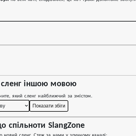
сленг іншою мовою
чите, який сленг найближчий за змістом.
Показати збіги
о спільноти SlangZone
 новий сленг. Стеж за нами у зручному каналі: