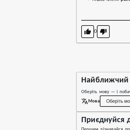
0
Найближчий 
Оберіть мову — і поба
Мова
Приєднуйся д
Першим дізнавайся про