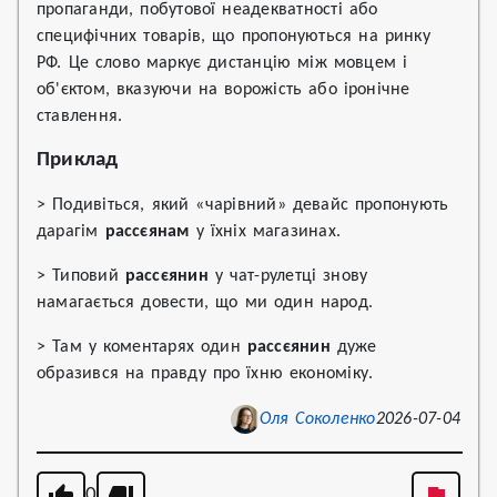
пропаганди, побутової неадекватності або
специфічних товарів, що пропонуються на ринку
РФ. Це слово маркує дистанцію між мовцем і
об'єктом, вказуючи на ворожість або іронічне
ставлення.
Приклад
> Подивіться, який «чарівний» девайс пропонують
дарагім
рассєянам
у їхніх магазинах.
> Типовий
рассєянин
у чат-рулетці знову
намагається довести, що ми один народ.
> Там у коментарях один
рассєянин
дуже
образився на правду про їхню економіку.
Оля Соколенко
2026-07-04
0