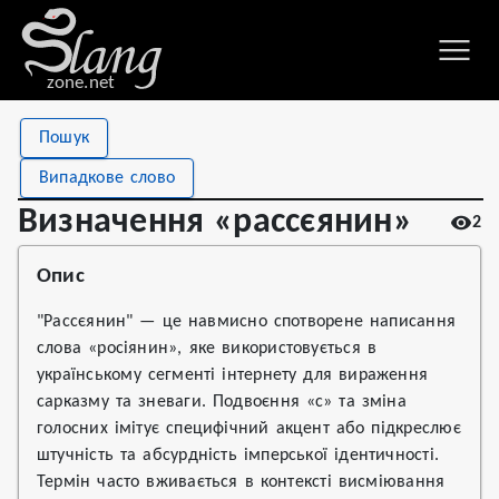
zone.net
Stat
Value
Пошук
Визначення «рассєянин»
Views
2
Випадкове слово
Definitions
1
Визначення «рассєянин»
2
First seen
2026
Опис
"Рассєянин" — це навмисно спотворене написання
слова «росіянин», яке використовується в
українському сегменті інтернету для вираження
сарказму та зневаги. Подвоєння «с» та зміна
голосних імітує специфічний акцент або підкреслює
штучність та абсурдність імперської ідентичності.
Термін часто вживається в контексті висміювання