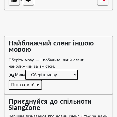
Найближчий сленг іншою
мовою
Оберіть мову — і побачите, який сленг
найближчий за змістом.
Мова
Показати збіги
Приєднуйся до спільноти
SlangZone
Першим дізнавайся про новий сленг. Стеж за нами