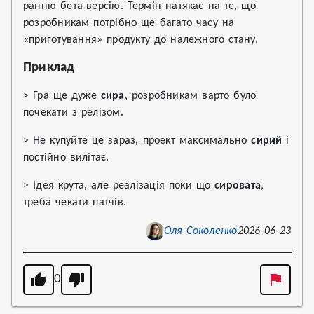
ранню бета-версію. Термін натякає на те, що
розробникам потрібно ще багато часу на
«приготування» продукту до належного стану.
Приклад
> Гра ще дуже
сира
, розробникам варто було
почекати з релізом.
> Не купуйте це зараз, проект максимально
сирий
і
постійно вилітає.
> Ідея крута, але реалізація поки що
сировата
,
треба чекати патчів.
Оля Соколенко
2026-06-23
0