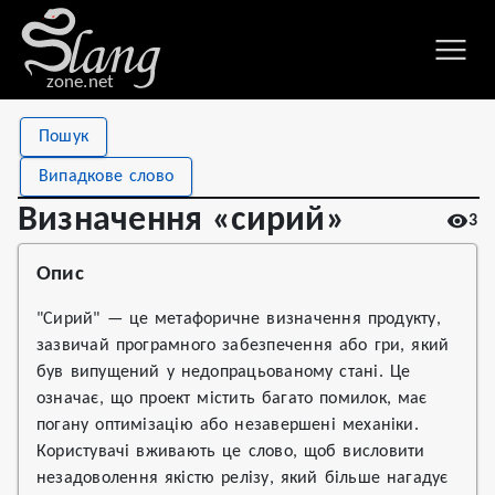
zone.net
Stat
Value
Пошук
Визначення «сирий»
Views
3
Випадкове слово
Definitions
1
Визначення «сирий»
3
First seen
2026
Опис
"Сирий" — це метафоричне визначення продукту,
зазвичай програмного забезпечення або гри, який
був випущений у недопрацьованому стані. Це
означає, що проект містить багато помилок, має
погану оптимізацію або незавершені механіки.
Користувачі вживають це слово, щоб висловити
незадоволення якістю релізу, який більше нагадує