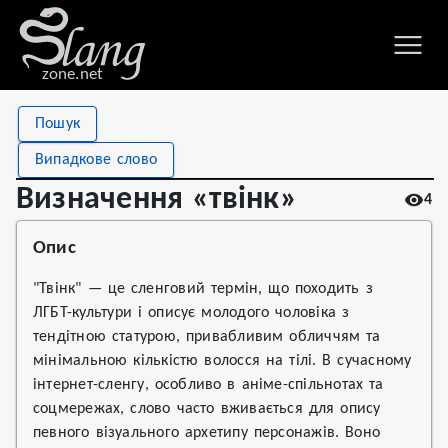
zone.net
Stat
Value
Пошук
Визначення «твінк»
Views
4
Випадкове слово
Definitions
1
Визначення «твінк»
4
First seen
2026
Опис
"Твінк" — це сленговий термін, що походить з
ЛГБТ-культури і описує молодого чоловіка з
тендітною статурою, привабливим обличчям та
мінімальною кількістю волосся на тілі. В сучасному
інтернет-сленгу, особливо в аніме-спільнотах та
соцмережах, слово часто вживається для опису
певного візуального архетипу персонажів. Воно