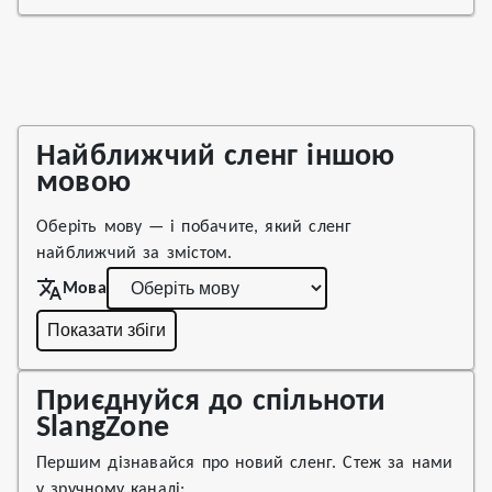
Найближчий сленг іншою
мовою
Оберіть мову — і побачите, який сленг
найближчий за змістом.
Мова
Показати збіги
Приєднуйся до спільноти
SlangZone
Першим дізнавайся про новий сленг. Стеж за нами
у зручному каналі: