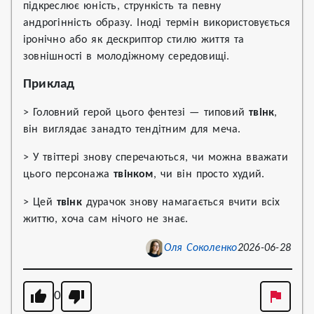
підкреслює юність, стрункість та певну
андрогінність образу. Іноді термін використовується
іронічно або як дескриптор стилю життя та
зовнішності в молодіжному середовищі.
Приклад
> Головний герой цього фентезі — типовий
твінк
,
він виглядає занадто тендітним для меча.
> У твіттері знову сперечаються, чи можна вважати
цього персонажа
твінком
, чи він просто худий.
> Цей
твінк
дурачок знову намагається вчити всіх
життю, хоча сам нічого не знає.
Оля Соколенко
2026-06-28
0