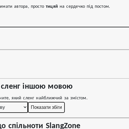
имати автора, просто
тицяй
на сердечко під постом.
сленг іншою мовою
чите, який сленг найближчий за змістом.
Показати збіги
о спільноти SlangZone