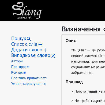
zone.net
Визначення 
Stat
Value
Визначення «тицяти»
Views
2
Пошук
Опис
Definitions
1
Список слів
Додати слово
First seen
2026
"Тицяти" — це розм
Випадкове слово
певний елемент інт
Автори
наприклад, для пер
Про проєкт
соціальних мережах
Контакти
зображення.
Політика приватності
Приклад
Умови користування
> Просто
тицяй
на с
> Не треба
тицяти
п