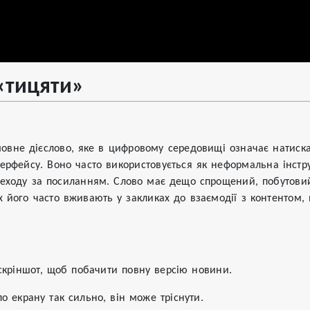
«тицяти»
овне дієслово, яке в цифровому середовищі означає натиск
ерфейсу. Воно часто використовується як неформальна інструк
еходу за посиланням. Слово має дещо спрощений, побутовий 
 його часто вживають у закликах до взаємодії з контентом,
кріншот, щоб побачити повну версію новини.
о екрану так сильно, він може тріснути.