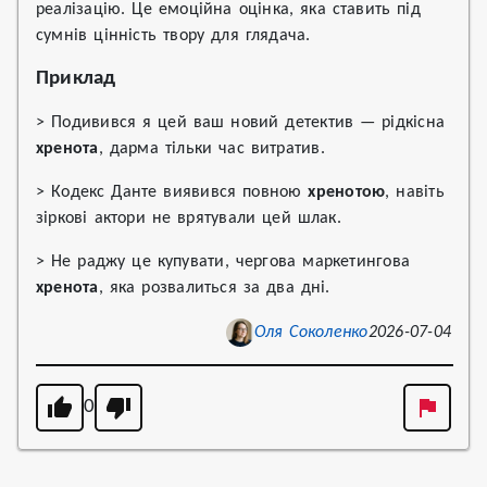
реалізацію. Це емоційна оцінка, яка ставить під
сумнів цінність твору для глядача.
Приклад
> Подивився я цей ваш новий детектив — рідкісна
хренота
, дарма тільки час витратив.
> Кодекс Данте виявився повною
хренотою
, навіть
зіркові актори не врятували цей шлак.
> Не раджу це купувати, чергова маркетингова
хренота
, яка розвалиться за два дні.
Оля Соколенко
2026-07-04
0