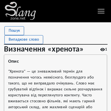
zone.net
Stat
Value
Пошук
Визначення «хренота»
Views
1
Випадкове слово
Definitions
1
Визначення «хренота»
1
First seen
2026
Опис
"Хренота" — це зневажливий термін для
позначення чогось неякісного, безглуздого або
такого, що не виправдало очікувань. Слово має
грубуватий відтінок і виражає сильне розчарування
користувача від переглянутого контенту. Часто
вживається стосовно фільмів, які мають гарний
акторський склад, але жахливий сценарій або