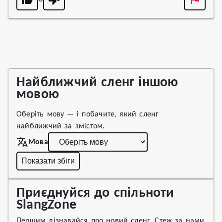
Найближчий сленг іншою
мовою
Оберіть мову — і побачите, який сленг
найближчий за змістом.
Мова
Показати збіги
Приєднуйся до спільноти
SlangZone
Першим дізнавайся про новий сленг. Стеж за нами