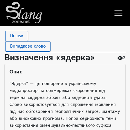
zone.net
Stat
Value
Пошук
Визначення «ядерка»
Views
2
Випадкове слово
Definitions
1
Визначення «ядерка»
2
First seen
2026
Опис
"Ядерка" — це поширене в українському
медіапросторі та соцмережах скорочення від
терміна «ядерна зброя» або «ядерний удар».
Слово використовується для спрощення мовлення
під час обговорення геополітичних загроз, шантажу
або військових прогнозів. Попри серйозність теми,
використання зменшувально-пестливого суфікса