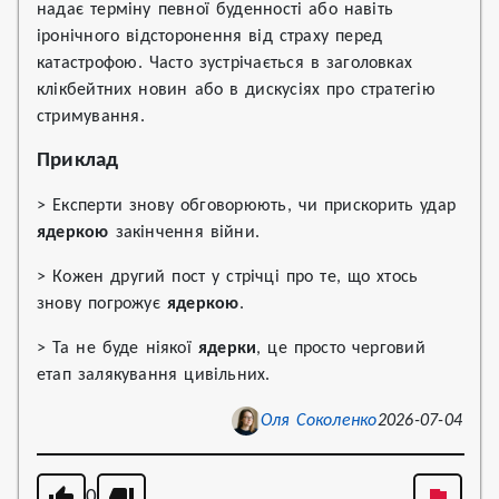
надає терміну певної буденності або навіть
іронічного відсторонення від страху перед
катастрофою. Часто зустрічається в заголовках
клікбейтних новин або в дискусіях про стратегію
стримування.
Приклад
> Експерти знову обговорюють, чи прискорить удар
ядеркою
закінчення війни.
> Кожен другий пост у стрічці про те, що хтось
знову погрожує
ядеркою
.
> Та не буде ніякої
ядерки
, це просто черговий
етап залякування цивільних.
Оля Соколенко
2026-07-04
0