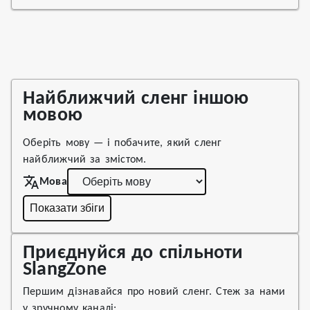
Найближчий сленг іншою
мовою
Оберіть мову — і побачите, який сленг
найближчий за змістом.
Мова
Показати збіги
Приєднуйся до спільноти
SlangZone
Першим дізнавайся про новий сленг. Стеж за нами
у зручному каналі: