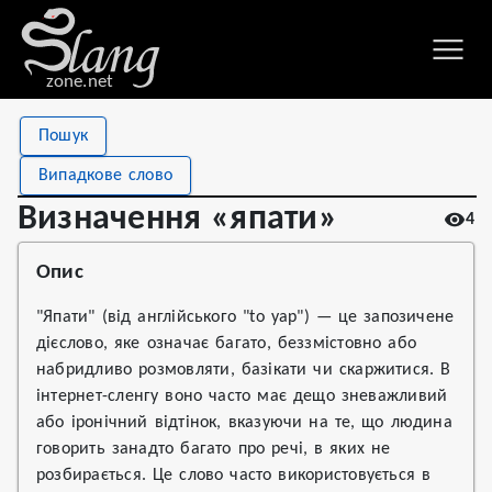
zone.net
Stat
Value
Пошук
Визначення «япати»
Views
4
Випадкове слово
Definitions
1
Визначення «япати»
4
First seen
2026
Опис
"Япати" (від англійського "to yap") — це запозичене
дієслово, яке означає багато, беззмістовно або
набридливо розмовляти, базікати чи скаржитися. В
інтернет-сленгу воно часто має дещо зневажливий
або іронічний відтінок, вказуючи на те, що людина
говорить занадто багато про речі, в яких не
розбирається. Це слово часто використовується в