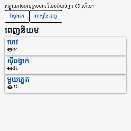
ឥឡូវនេះវចនានុក្រមមាននិយមន័យចំនួន 85 ហើយ។
ស្វែងរក
ពាក្យចៃដន្យ
ពេញនិយម
ហេវ
14
ស៊ីចង្វាក់
11
មួយភ្លេត
11