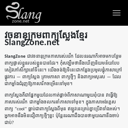
zone.net
វចនានុក្រមពាក្យស្លែងខ្មែរ
SlangZone.net
SlangZone
ជាវចនានុក្រមភាសារស់រវើក ដែលនរណាក៏អាចមកបន្ថែម
ពាក្យផ្ទាល់ខ្លួនរបស់ខ្លួនបានដែរ។ កុំសង្ឃឹមថានឹងឃើញនិយមន័យបែប
សៀវភៅសិក្សានៅទីនេះ។ យើងចង់ឱ្យទីនេះជាកន្លែងប្រមូលផ្ដុំភាសាក្រៅ
ផ្លូវការ — ពាក្យស្លែង គ្រាមភាសា ពាក្យថ្មីៗ និងពាក្យអសុរស — ដែល
ជាកម្លាំងជំរុញឱ្យភាសារីកចម្រើនទៅមុខ។
ពាក្យស្លែងគឺជាផ្នែកមួយដែលកាត់ផ្ដាច់ពីភាសាណាមួយពុំបាន វាធ្វើឱ្យ
ភាសារស់រវើក ជាកម្លាំងចលករនាំភាសាទៅមុខ។ ក្នុងភាសាអង់គ្លេស
ពាក្យ "cool" ធ្លាប់ជាពាក្យស្លែងពីមុន ឥឡូវនេះគ្រប់គ្នាប្រើវាទាំងអស់។
អ្នកអាចនឹងមិនជឿពាក្យថ្មីៗខ្លះ ប៉ុន្តែនរណាដឹងបានថាមួយណានឹងចាប់
ជាប់?