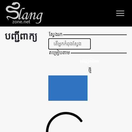
zone.net
បញ្ជីពាក្យ
ស្វែងរក
តម្រៀបតាម
ពេញនិយម
ថ្មី