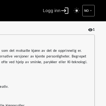
Logg inn
NO
1
lt som det motsatte kjønn av det de opprinnelig er.
ernative versjoner av kjente personligheter. Begrepet
ofte ved hjelp av sminke, parykker eller KI-teknologi.
ativ.
le kjønnsroller.