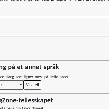
g på et annet språk
ken slang som ligner mest på dette ordet.
Vis treff
ngZone-fellesskapet
lg oss i din favorittkanal: