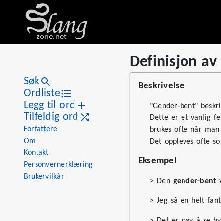
zone.net
Definisjon a
Stat
Value
Definisjon av «gender-bent
Views
1
Søk
Beskrivelse
Definitions
1
Ordliste
Legg til ord
First seen
2026
"Gender-bent" beskri
Tilfeldig ord
Dette er et vanlig f
Forfattere
brukes ofte når man 
Om
Det oppleves ofte s
Kontakt
Eksempel
Personvernerklæring
Brukervilkår
> Den
gender-bent
v
> Jeg så en helt fan
> Det er gøy å se h