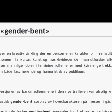
v «gender-bent»
»
ver en kreativ vinkling der en person eller karakter blir fremsti
enomen i fankultur, kunst og musikkvideoer der man utforsker alt
ser mannlige idoler i feminine roller eller med kvinnelige trekk, 
om både fascinerende og humoristisk av publikum.
ersjonen av bandmedlemmene i den nye traileren var utrolig kre
tastisk
gender-bent
cosplay av hovedkarakteren på messen i går.
vordan de bruker
gender-bent
konsepter for å utfordre tradisjonel