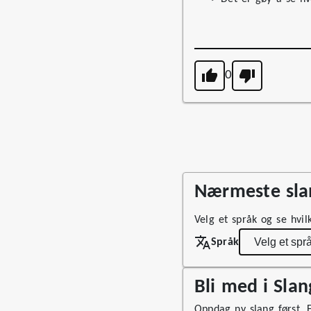
0
Nærmeste slan
Velg et språk og se hvil
Språk
Bli med i Sla
Oppdag ny slang først. Fø