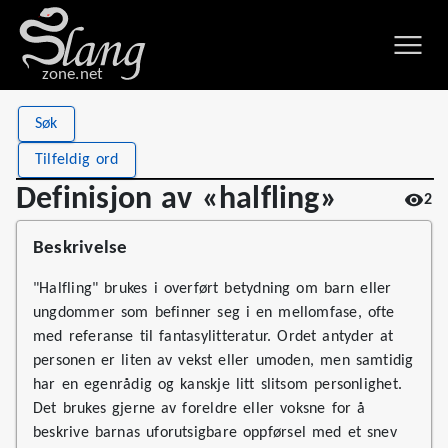
zone.net
Stat
Value
Søk
Definisjon av «halfling»
Views
2
Tilfeldig ord
Definitions
1
Definisjon av «halfling»
2
First seen
2026
Beskrivelse
"Halfling" brukes i overført betydning om barn eller
ungdommer som befinner seg i en mellomfase, ofte
med referanse til fantasylitteratur. Ordet antyder at
personen er liten av vekst eller umoden, men samtidig
har en egenrådig og kanskje litt slitsom personlighet.
Det brukes gjerne av foreldre eller voksne for å
beskrive barnas uforutsigbare oppførsel med et snev