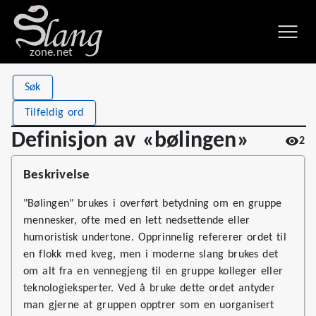
zone.net
Stat
Value
Søk
Definisjon av «bølingen»
Views
2
Tilfeldig ord
Definitions
1
Definisjon av «bølingen»
2
First seen
2026
Beskrivelse
"Bølingen" brukes i overført betydning om en gruppe
mennesker, ofte med en lett nedsettende eller
humoristisk undertone. Opprinnelig refererer ordet til
en flokk med kveg, men i moderne slang brukes det
om alt fra en vennegjeng til en gruppe kolleger eller
teknologieksperter. Ved å bruke dette ordet antyder
man gjerne at gruppen opptrer som en uorganisert