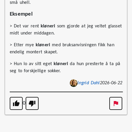
små uhell.
Eksempel
> Det var rent
kløneri
som gjorde at jeg veltet glasset
midt under middagen.
> Etter mye
kløneri
med bruksanvisningen fikk han
endelig montert skapet.
> Hun lo av sitt eget
kløneri
da hun presterte å ta på
seg to forskjellige sokker.
Ingrid Dahl
2026-06-22
0