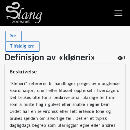
zone.net
Stat
Value
Søk
Definisjon av «kløneri»
Views
1
Tilfeldig ord
Definitions
1
Definisjon av «kløneri»
1
First seen
2026
Beskrivelse
"Kløneri" refererer til handlinger preget av manglende
koordinasjon, uhell eller klosset oppførsel i hverdagen.
Det brukes ofte for å beskrive små, ufarlige feiltrinn
som å miste ting i gulvet eller snuble i egne bein.
Ordet har en selvironisk eller lett ertende tone og
brukes sjelden om alvorlige feil. Det er et typisk
dagligdags begrep som ufarliggjør egne eller andres