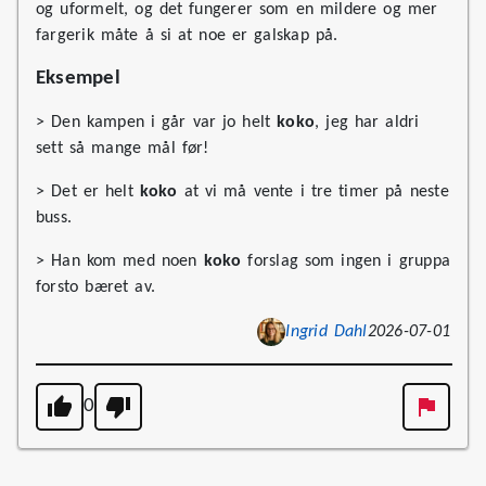
og uformelt, og det fungerer som en mildere og mer
fargerik måte å si at noe er galskap på.
Eksempel
> Den kampen i går var jo helt
koko
, jeg har aldri
sett så mange mål før!
> Det er helt
koko
at vi må vente i tre timer på neste
buss.
> Han kom med noen
koko
forslag som ingen i gruppa
forsto bæret av.
Ingrid Dahl
2026-07-01
0