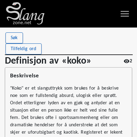
zone.net
Stat
Value
Søk
Definisjon av «koko»
Views
2
Tilfeldig ord
Definitions
1
Definisjon av «koko»
2
First seen
2026
Beskrivelse
"Koko" er et slanguttrykk som brukes for å beskrive
noe som er fullstendig absurd, ulogisk eller sprøtt.
Ordet etterligner lyden av en gjøk og antyder at en
situasjon eller en person ikke er helt ved sine fulle
fem. Det brukes ofte i sportssammenheng eller om
dramatiske hendelser for å understreke at det som
skjer er uforutsigbart og kaotisk. Registeret er lekent