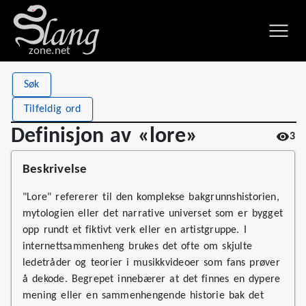
zone.net
Stat
Value
Søk
Definisjon av «lore»
Views
3
Tilfeldig ord
Definitions
1
Definisjon av «lore»
3
First seen
2026
Beskrivelse
"Lore" refererer til den komplekse bakgrunnshistorien,
mytologien eller det narrative universet som er bygget
opp rundt et fiktivt verk eller en artistgruppe. I
internettsammenheng brukes det ofte om skjulte
ledetråder og teorier i musikkvideoer som fans prøver
å dekode. Begrepet innebærer at det finnes en dypere
mening eller en sammenhengende historie bak det