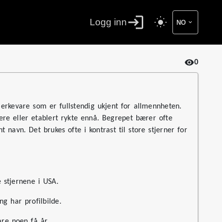
Logg inn
NO
0
merkevare som er fullstendig ukjent for allmennheten.
ere eller etablert rykte ennå. Begrepet bærer ofte
navn. Det brukes ofte i kontrast til store stjerner for
 stjernene i USA.
g har profilbilde.
are noen få år.