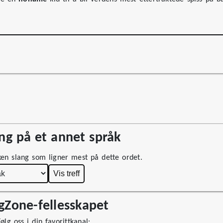
g på et annet språk
ken slang som ligner mest på dette ordet.
Vis treff
ngZone-fellesskapet
lg oss i din favorittkanal: