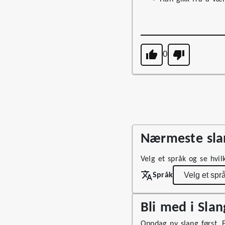
0
Nærmeste slan
Velg et språk og se hvil
Språk
Bli med i Sla
Oppdag ny slang først. Fø