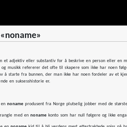
v «noname»
et adjektiv eller substantiv for å beskrive en person eller en 
 og musikk refererer det ofte til skapere som ikke har noen følg
 å starte fra bunnen, der man ikke har noen fordeler av et kjent 
nde en suksesshistorie er.
t en
noname
produsent fra Norge plutselig jobber med de største
 krangle med en
noname
konto som har null følgere og ikke engan
re en
noname
kid til å bli verdens mest ettertraktede spiss på b