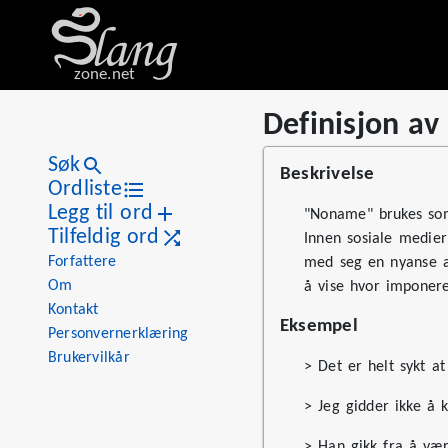
zone.net
Definisjon a
Stat
Value
Definisjon av «noname»
Views
0
Søk
Beskrivelse
Definitions
1
Ordliste
Legg til ord
First seen
2026
"Noname" brukes som 
Tilfeldig ord
Innen sosiale medier
Forfattere
med seg en nyanse av
Om
å vise hvor imponere
Kontakt
Eksempel
Personvernerklæring
Brukervilkår
> Det er helt sykt a
> Jeg gidder ikke å
> Han gikk fra å væ