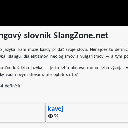
ngový slovník SlangZone.net
o jazyka, kam môže každý pridať svoje slovo. Nenájdeš tu definíc
yka: slangu, dialektizmov, neologizmov a vulgarizmov — a tým po
časťou každého jazyka — je to jeho obnova, motor jeho vývoja. V
ký voči novým slovám, ale oplatí sa to?
 definícií.
kavej
34