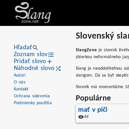
zone.net
Slovenský sla
Hľadať
SlangZone
je slovník živéh
Zoznam slov
zbierkou neformálneho jaz
Pridať slovo
Náhodné slovo
Slang je neoddeliteľnou sú
Autori
slangom. Dá sa byť skeptic
O nás
Slovník má momentálne 164
Kontakt
Ochrana súkromia
Populárne
Podmienky použitia
mať v piči
44