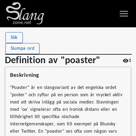
zone.net
Stat
Value
Sök
Definition av "poaster"
Views
1
Slumpa ord
Definitions
1
Definition av "poaster"
1
First seen
2026
Beskrivning
"Poaster" är en slangvariant av det engelska ordet
"poster" och syftar på en person som är mycket aktiv
med att skriva inlägg på sociala medier. Stavningen
med 'oa' signalerar ofta en ironisk distans eller en
tillhörighet till specifika nischade
internetgemenskaper, som till exempel på Bluesky
eller Twitter. En "poaster" ses ofta som någon vars