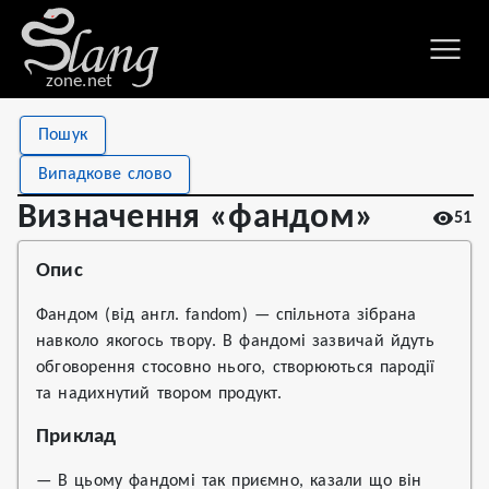
zone.net
Stat
Value
Пошук
Визначення «фандом»
Views
51
Випадкове слово
Definitions
1
Визначення «фандом»
51
First seen
2024
Опис
Фандом (від англ. fandom) — спільнота зібрана
навколо якогось твору. В фандомі зазвичай йдуть
обговорення стосовно нього, створюються пародії
та надихнутий твором продукт.
Приклад
— В цьому фандомі так приємно, казали що він