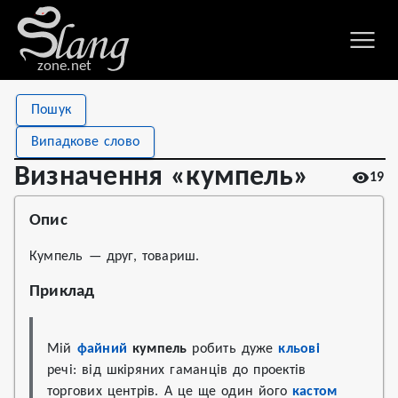
zone.net
Stat
Value
Пошук
Визначення «кумпель»
Views
19
Випадкове слово
Definitions
1
Визначення «кумпель»
19
First seen
2022
Опис
Кумпель — друг, товариш.
Приклад
Мій 
файний
кумпель
 робить дуже 
кльові
речі: від шкіряних гаманців до проектів 
торгових центрів. А це ще один його 
кастом