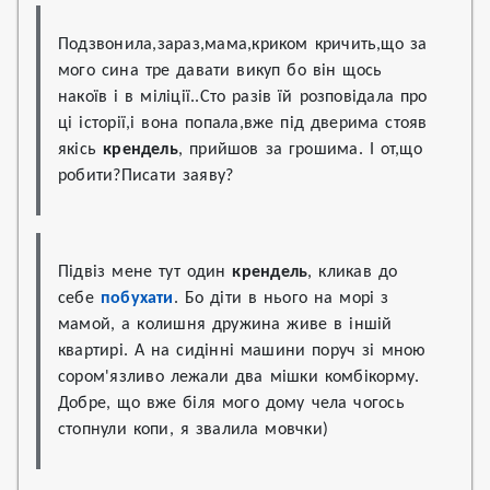
Подзвонила,зараз,мама,криком кричить,що за 
мого сина тре давати викуп бо він щось 
накоїв і в міліції..Сто разів їй розповідала про 
ці історії,і вона попала,вже під дверима стояв 
якісь 
крендель
, прийшов за грошима. І от,що 
робити?Писати заяву?
Підвіз мене тут один 
крендель
, кликав до 
себе 
побухати
. Бо діти в нього на морі з 
мамой, а колишня дружина живе в іншій 
квартирі. А на сидінні машини поруч зі мною 
сором'язливо лежали два мішки комбікорму.

Добре, що вже біля мого дому чела чогось 
стопнули копи, я звалила мовчки)