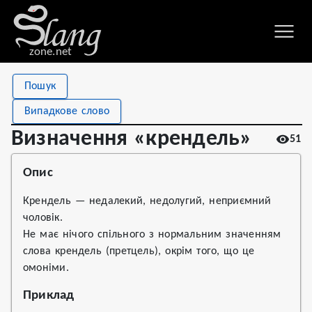
zone.net
Stat
Value
Пошук
Визначення «крендель»
Views
51
Випадкове слово
Definitions
1
Визначення «крендель»
51
First seen
2023
Опис
Крендель — недалекий, недолугий, неприємний
чоловік.
Не має нічого спільного з нормальним значенням
слова крендель (претцель), окрім того, що це
омоніми.
Приклад