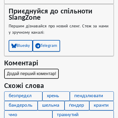
Приєднуйся до спільноти
SlangZone
Першим дізнавайся про новий сленг. Стеж за нами
у зручному каналі:
Bluesky
Telegram
Коментарі
Додай перший коментар!
Схожі слова
безпредєл
хрень
пендзлювати
бандероль
шельма
ґендер
кранти
чмо
трахнутий