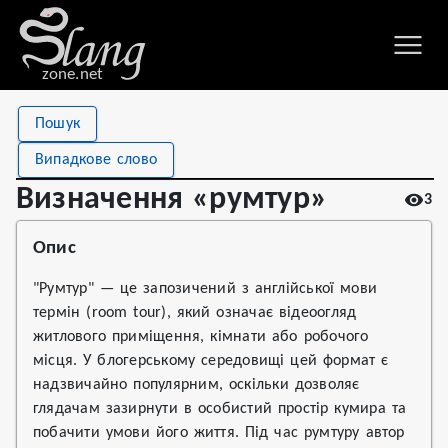
zone.net
Stat
Value
Пошук
Визначення «румтур»
Views
3
Випадкове слово
Definitions
1
Визначення «румтур»
3
First seen
2026
Опис
"Румтур" — це запозичений з англійської мови
термін (room tour), який означає відеоогляд
житлового приміщення, кімнати або робочого
місця. У блогерському середовищі цей формат є
надзвичайно популярним, оскільки дозволяє
глядачам зазирнути в особистий простір кумира та
побачити умови його життя. Під час румтуру автор