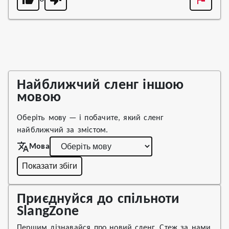
Найближчий сленг іншою
мовою
Оберіть мову — і побачите, який сленг
найближчий за змістом.
Мова
Показати збіги
Приєднуйся до спільноти
SlangZone
Першим дізнавайся про новий сленг. Стеж за нами