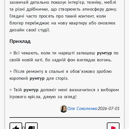
зазвичай детально показує інтер'єр, техніку, меблі
та різні дрібнички, що створюють атмосферу дому.
Глядачі часто просять про такий контент, коли
блогер переїжджає на нову квартиру або оновлює
дизайн своєї студії.
Приклад
> Всі чекають, коли ти нарешті запишеш
румтур
по
своїй новій хаті, бо задній фон виглядає вогонь.
> Після ремонту в спальні я обов'язково зроблю
короткий
румтур
для сторіз.
> Твій
румтур
допоміг мені визначитися з вибором
ігрового крісла, дякую за огляд!
Оля Соколенко
2026-07-01
0