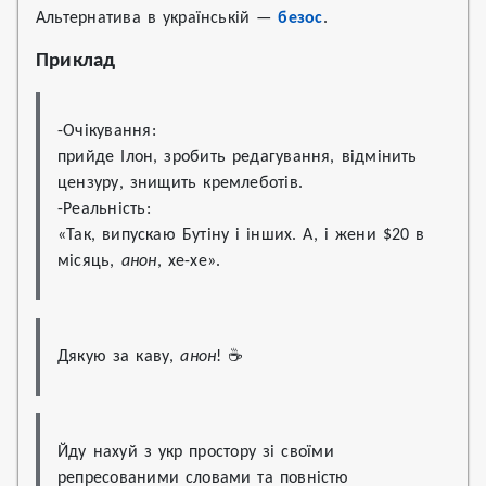
Альтернатива в українській —
безос
.
Приклад
-Очікування:

прийде Ілон, зробить редагування, відмінить 
цензуру, знищить кремлеботів.

-Реальність:

«Так, випускаю Бутіну і інших. А, і жени $20 в 
місяць, 
анон
, хе-хе».
Дякую за каву, 
анон
! ☕️
Йду нахуй з укр простору зі своїми 
репресованими словами та повністю 