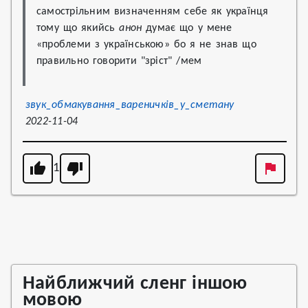
самострільним визначенням себе як українця 
тому що якийсь 
анон
 думає що у мене 
«проблеми з українською» бо я не знав що 
правильно говорити "зріст" /мем
звук_обмакування_вареничків_у_сметану
2022-11-04
1
Найближчий сленг іншою
мовою