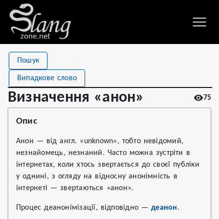
zone.net
Stat
Value
Пошук
Визначення «анон»
Views
75
Випадкове слово
Definitions
1
Визначення «анон»
75
First seen
2022
Опис
Анон — від англ. «unknown», тобто невідомий,
незнайомець, незнаний. Часто можна зустріти в
інтернетах, коли хтось звертається до своєї публіки
у однині, з огляду на відносну анонімність в
інтернеті — звертаються «анон».
Процес деанонімізації, відповідно —
деанон
.