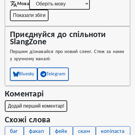
Мова
Показати збіги
Приєднуйся до спільноти
SlangZone
Першим дізнавайся про новий сленг. Стеж за нами
у зручному каналі:
Bluesky
Telegram
Коментарі
Додай перший коментар!
Схожі слова
баг
факап
фейк
скам
копіпаста