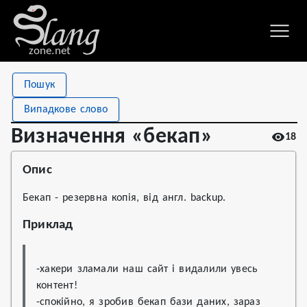
zone.net
Stat
Value
Пошук
Визначення «бекап»
Views
18
Випадкове слово
Definitions
1
Визначення «бекап»
18
First seen
2022
Опис
Бекап - резервна копія, від англ. backup.
Приклад
-хакери зламали наш сайт і видалили увесь 
контент!

-спокійно, я зробив бекап бази даних, зараз 