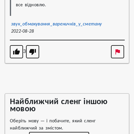
все відновлю.
звук_обмакування_вареничків_у_сметану
2022-08-28
3
Найближчий сленг іншою
мовою
Оберіть мову — і побачите, який сленг
найближчий за змістом.