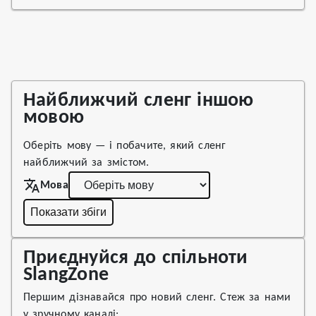
Найближчий сленг іншою
мовою
Оберіть мову — і побачите, який сленг
найближчий за змістом.
Мова
Показати збіги
Приєднуйся до спільноти
SlangZone
Першим дізнавайся про новий сленг. Стеж за нами
у зручному каналі: