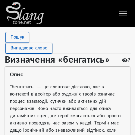
zone.net
Stat
Value
Пошук
Визначення «бенгатись»
Views
7
Випадкове слово
Definitions
1
Визначення «бенгатись»
7
First seen
2026
Опис
"Бенгатись" — це сленгове дієслово, яке в
контексті відеоігор або художніх творів означає
процес взаємодії, сутички або активних дій
персонажів. Воно часто вживається для опису
динамічних сцен, де герої змагаються або просто
активно проводять час разом у кадрі. Термін має
дещо іронічний або зневажливий відтінок, коли