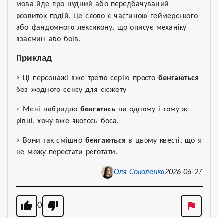
мова йде про нудний або передбачуваний
розвиток подій. Це слово є частиною геймерського
або фандомного лексикону, що описує механіку
взаємин або боїв.
Приклад
> Ці персонажі вже третю серію просто
бенгаються
без жодного сенсу для сюжету.
> Мені набридло
бенгатись
на одному і тому ж
рівні, хочу вже якогось боса.
> Вони так смішно
бенгаються
в цьому квесті, що я
не можу перестати реготати.
Оля Соколенко
2026-06-27
0