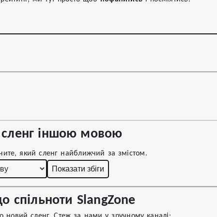
сленг іншою мовою
чите, який сленг найближчий за змістом.
Показати збіги
о спільноти SlangZone
 новий сленг. Стеж за нами у зручному каналі: