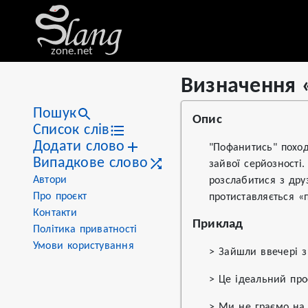
zone.net
Визначення 
Stat
Value
Визначення «пофанитись
Views
3
Пошук
Опис
Definitions
1
Список слів
Додати слово
First seen
2026
"Пофанитись" поход
Випадкове слово
зайвої серйозності
Автори
розслабитися з дру
Про проєкт
протиставляється «
Контакти
Приклад
Політика приватності
Умови користування
> Зайшли ввечері 
> Це ідеальний пр
> Ми не граємо на 