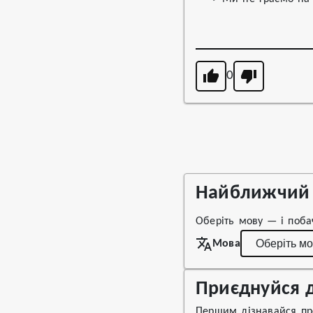
0
Найближчий 
Оберіть мову — і поба
Мова
Приєднуйся д
Першим дізнавайся про