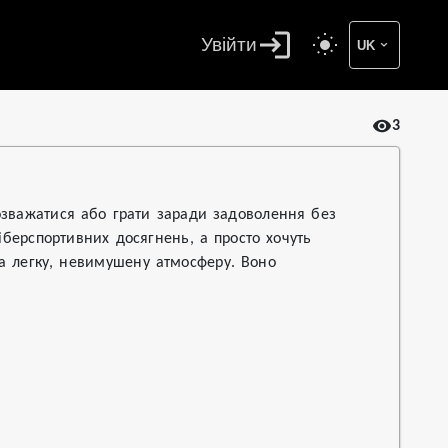
Увійти
UK
3
розважатися або грати заради задоволення без
кіберспортивних досягнень, а просто хочуть
а легку, невимушену атмосферу. Воно