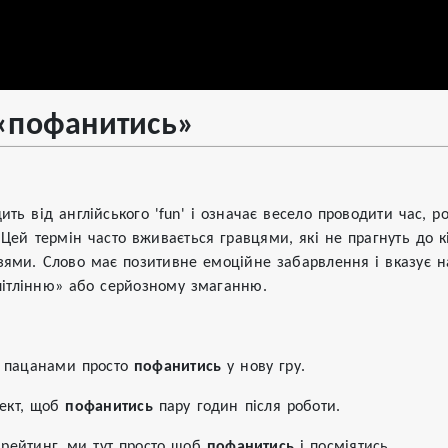
«пофанитись»
»
ить від англійського 'fun' і означає весело проводити час, 
. Цей термін часто вживається гравцями, які не прагнуть до 
зями. Слово має позитивне емоційне забарвлення і вказує н
пітлінню» або серйозному змаганню.
з пацанами просто
пофанитись
у нову гру.
оект, щоб
пофанитись
пару годин після роботи.
рейтинг, ми тут просто щоб
пофанитись
і посміятись.