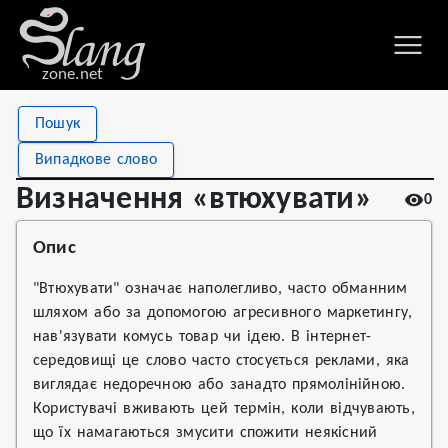
zone.net
Stat
Value
Пошук
Визначення «втюхувати»
Views
0
Випадкове слово
Definitions
1
Визначення «втюхувати»
0
First seen
2026
Опис
"Втюхувати" означає наполегливо, часто обманним
шляхом або за допомогою агресивного маркетингу,
нав'язувати комусь товар чи ідею. В інтернет-
середовищі це слово часто стосується реклами, яка
виглядає недоречною або занадто прямолінійною.
Користувачі вживають цей термін, коли відчувають,
що їх намагаються змусити спожити неякісний