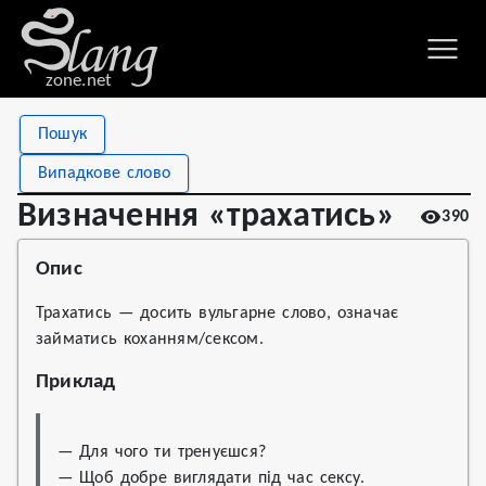
zone.net
Stat
Value
Пошук
Визначення «трахатись»
Views
390
Випадкове слово
Definitions
2
Визначення «трахатись»
390
First seen
2022
Опис
Трахатись — досить вульгарне слово, означає
займатись коханням/сексом.
Приклад
— Для чого ти тренуєшся?

— Щоб добре виглядати під час сексу.
