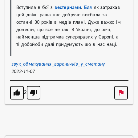
Вступила в бої з 
вестернами
. 
Бля
 як 
затрахав
цей двіж. раша нас добряче виєбала за 
останні 30 років в медіа плані. Дуже важко їм 
донести, що все не так. В Україні, до речі, 
найменша підтримка суперправих у Європі, а 
ті добойоби далі придумують шо в нас наці.
звук_обмакування_вареничків_у_сметану
2022-11-07
2