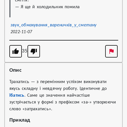
сміття?

— Я ще й холодильник помила
звук_обмакування_вареничків_у_сметану
2022-11-07
35
Опис
Трахатись — з перемінним успіхом виконувати
якусь складну і невдячну роботу. Ідентичне до
їбатись
. Саме це значення найчастіше
зустрічається у формі з префіксом «за-» утворюючи
слово «затрахатись».
Приклад