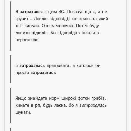
Я 
затрахався
 з цим 4G. Показує що є, а не 
грузить. Ловлю відповіді,і не знаю на який 
твіт кинули. Ото заморочка. Потім буду 
ловити підюлів. Бо відповідав інколи з 
перчинкою
я 
затрахалась
 працювати, а хотілось би 
просто 
затрахатись
Якщо знайдете норм широкі фотки грибів, 
киньте в рп, будь ласка, бо я 
затрахалась
шукати.