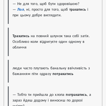
— Не для того, щоб бути здоровішою?

— 
Лол
, ні, просто для того, щоб 
трахатись
 і 
при цьому добре виглядати.
Трахатись
 на повний шлунок така собі затія. 
Особливо коли відригуєте один одному в 
обличчя
люди часто плутають банальну ввічливість з 
бажанням піти одразу 
потрахатись
— Тобто ти прийшла до хлопа 
потрахатись
, а 
зараз йдеш додому і виносиш по дорозі 