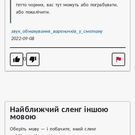
ґетто чорних, вас тут можуть або пограбувати, 
або покалічити.
звук_обмакування_вареничків_у_сметану
2022-09-08
0
Найближчий сленг іншою
мовою
Оберіть мову — і побачите, який сленг