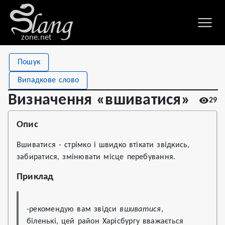
zone.net
Stat
Value
Пошук
Визначення «вшиватися»
Views
29
Випадкове слово
Definitions
1
Визначення «вшиватися»
29
First seen
2022
Опис
Вшиватися - стрімко і швидко втікати звідкись,
забиратися, змінювати місце перебування.
Приклад
-рекомендую вам звідси 
вшиватися
, 
біленькі, цей район Харісбургу вважається 