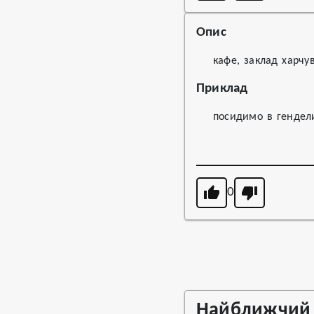
Опис
кафе, заклад харчу
Приклад
посидимо в гендел
0
Найближчий 