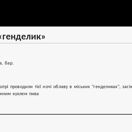
«генделик»
а, бар.
отрі проводили тієї ночі облаву в міських "генделиках", зас
инним кухлем пива