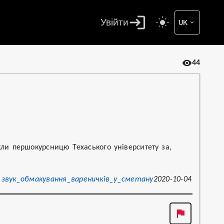
Увійти
UK
44
ікли першокурсницю Техаського університету за,
звук_обмакування_вареничків_у_сметану
2020-10-04