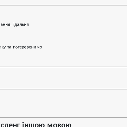
вання, їдальня
ику та потеревенимо
сленг іншою мовою