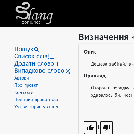
zone.net
Визначення 
Stat
Value
Визначення «генделик»
Views
44
Пошук
Опис
Definitions
2
Список слів
Додати слово
First seen
2020
Дешева забігайлівк
Випадкове слово
Приклад
Автори
Про проєкт
Охоронці порядку, к
Контакти
здавалось би, нев
Політика приватності
Умови користування
1