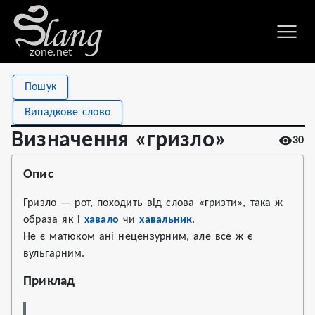
zone.net
Stat
Value
Пошук
Визначення «гризло»
Views
30
Випадкове слово
Definitions
1
Визначення «гризло»
30
First seen
2022
Опис
Гризло — рот, походить від слова «гризти», така ж
образа як і
хавало
чи
хавальник
.
Не є матюком ані нецензурним, але все ж є
вульгарним.
Приклад