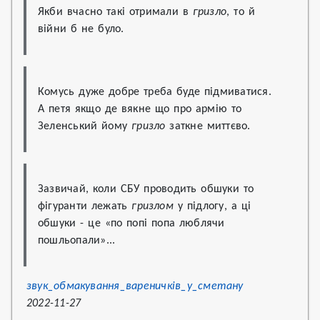
Якби вчасно такі отримали в 
гризло
, то й 
війни б не було.
Комусь дуже добре треба буде підмиватися. 
А петя якщо де вякне що про армію то 
Зеленський йому 
гризло
 заткне миттєво.
Зазвичай, коли СБУ проводить обшуки то 
фігуранти лежать 
гризлом
 у підлогу, а ці 
обшуки - це «по попі попа люблячи 
пошльопали»...
звук_обмакування_вареничків_у_сметану
2022-11-27