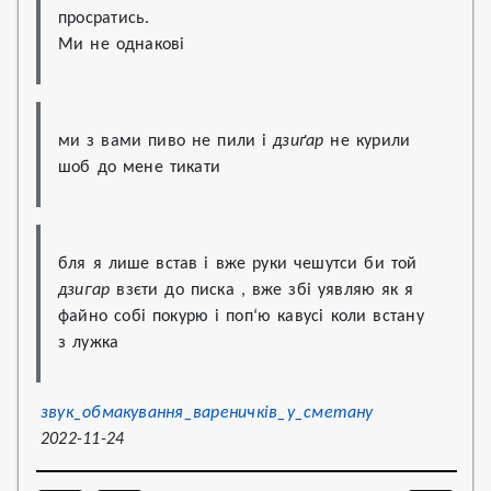
просратись.

Ми не однакові
ми з вами пиво не пили і 
дзиґар
 не курили 
шоб до мене тикати
бля я лише встав і вже руки чешутси би той 
дзигар
 взєти до писка , вже збі уявляю як я 
файно собі покурю і поп‘ю кавусі коли встану 
з лужка
звук_обмакування_вареничків_у_сметану
2022-11-24