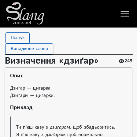
zone.net
Stat
Value
Пошук
Визначення «дзиґар»
Views
249
Випадкове слово
Definitions
1
Визначення «дзиґар»
249
First seen
2022
Опис
Дзиґар — цигарка.
Дзиґари — цигарки.
Приклад
Ти п'єш каву з 
дзиґаром
, щоб збадьоритись.

Я п'ю каву з 
дзиґаром
 щоб нормально 