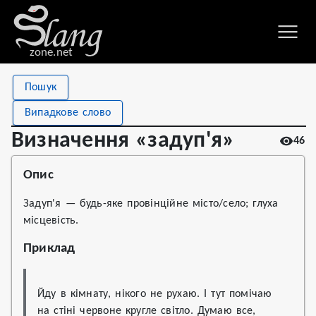
zone.net
Stat
Value
Пошук
Визначення «задуп'я»
Views
46
Випадкове слово
Definitions
1
Визначення «задуп'я»
46
First seen
2022
Опис
Задуп'я — будь-яке провінційне місто/село; глуха
місцевість.
Приклад
Йду в кімнату, нікого не рухаю. І тут помічаю 
на стіні червоне кругле світло. Думаю все, 