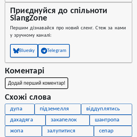
Приєднуйся до спільноти
SlangZone
Першим дізнавайся про новий сленг. Стеж за нами
у зручному каналі:
Bluesky
Telegram
Коментарі
Додай перший коментар!
Схожі слова
дупа
підземелля
віддуплятись
дахадяга
закапелок
шантропа
жопа
залупитися
сепар