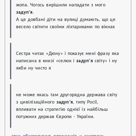
жопа. Чогось вирішили нападати з мого 
задуп‘я
.

А це довбані діти на вулиці думають, що це 
весело світити своїми ліхтариками по вікнах
Сестра читає «Дюну» і показує мені фразу яка 
написана в книзі «селюк і 
задуп'я
 світу» і ну 
якби ну чисто я
не може якась там другорядна держава світу 
з цивілізаційного 
задуп‘я
, типу Росії, 
впливати на стратегію однієї із найбільш 
потужних держав Європи - України.