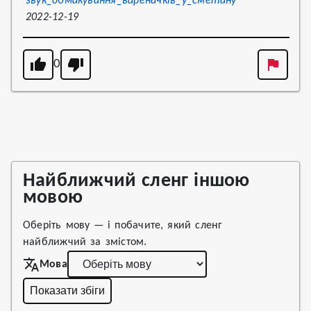
звук_обмакування_вареничків_у_сметану
2022-12-19
0
Найближчий сленг іншою
мовою
Оберіть мову — і побачите, який сленг
найближчий за змістом.
Мова
Показати збіги