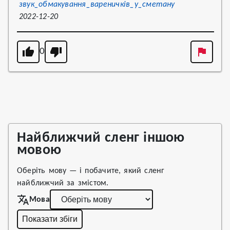
звук_обмакування_вареничків_у_сметану
2022-12-20
0
Найближчий сленг іншою
мовою
Оберіть мову — і побачите, який сленг
найближчий за змістом.
Мова
Показати збіги