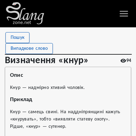
zone.net
Stat
Value
Пошук
Визначення «кнур»
Views
94
Випадкове слово
Definitions
1
Визначення «кнур»
94
First seen
2022
Опис
Кнур — надмірно хтивий чоловік.
Приклад
Кнур — самець свині. На наддніпрянщині кажуть
«кнурувать», тобто «виявляти статеву охоту».
Рідше, «кнур» — сутенер.